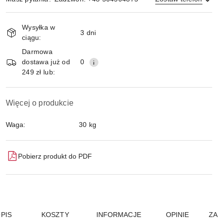
Magazyn
Wysyłka w
i
3 dni
ciągu:
Wyślij
dostawa
Darmowa
dostawa już od
0
249 zł lub:
Więcej o produkcie
Waga:
30 kg
Pobierz produkt do PDF
PIS
KOSZTY
INFORMACJE
OPINIE
ZA