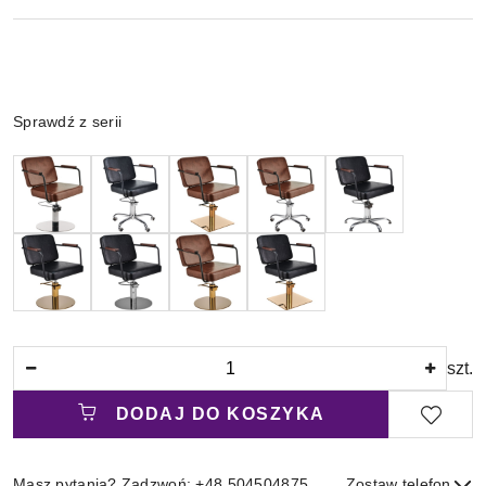
Wariant
Sprawdź z serii
Ilość
szt.
DODAJ DO KOSZYKA
Masz pytania? Zadzwoń: +48 504504875
Zostaw telefon