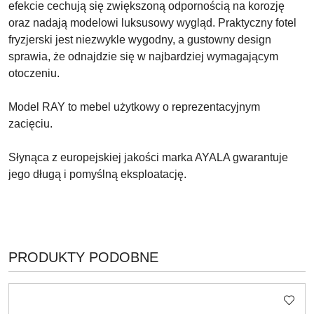
efekcie cechują się zwiększoną odpornością na korozję
oraz nadają modelowi luksusowy wygląd. Praktyczny fotel
fryzjerski jest niezwykle wygodny, a gustowny design
sprawia, że odnajdzie się w najbardziej wymagającym
otoczeniu.
Model RAY to mebel użytkowy o reprezentacyjnym
zacięciu.
Słynąca z europejskiej jakości marka AYALA gwarantuje
jego długą i pomyślną eksploatację.
PRODUKTY
PRODUKTY PODOBNE
Pomiń karuzelę produktów
O
STATUSIE: