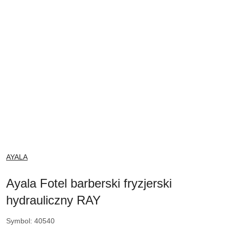
NAZWA
AYALA
PRODUCENTA:
Ayala Fotel barberski fryzjerski
hydrauliczny RAY
Symbol:
40540