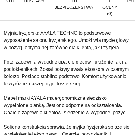
DUKTU
DOSTAWY
DOT.
I
PYT
BEZPIECZEŃSTWA
OCENY
(0)
Myjnia fryzjerska AYALA TECHNO to podstawowe
wyposażenie salonu fryzjerskiego. Umożliwia mycie głowy
w pozycji optymalnej zarówno dla klienta, jak i fryzjera.
Fotel zapewnia wygodne oparcie pleców i ułożenie rąk na
podłokietnikach. Został pokryty trwałą ekoskórą w czarnym
kolorze. Posiada stabilną podstawę. Komfort użytkowania
to wyróżnik naszej myjni fryzjerskiej.
Mebel marki AYALA ma ergonomiczne siedzisko
wypełnione pianką. Jest ono odporne na odkształcenia.
Oparcie zapewnia klientowi siedzenie w wygodnej pozycji.
Solidna konstrukcja sprawia, że myjka fryzjerska spisze się
w wieloletniej eksploatacji. Oparcie, podłokietniki i