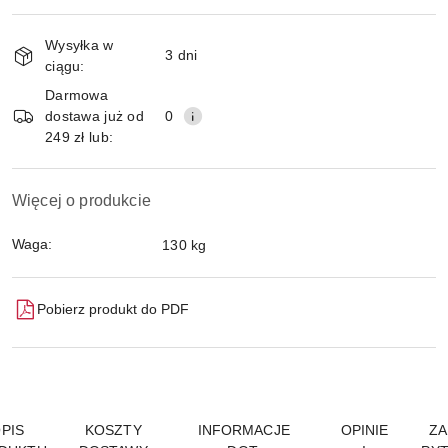
Magazyn
Wysyłka w
i
3 dni
ciągu:
Wyślij
dostawa
Darmowa
dostawa już od
0
249 zł lub:
Więcej o produkcie
Waga:
130 kg
Pobierz produkt do PDF
PIS
KOSZTY
INFORMACJE
OPINIE
ZA