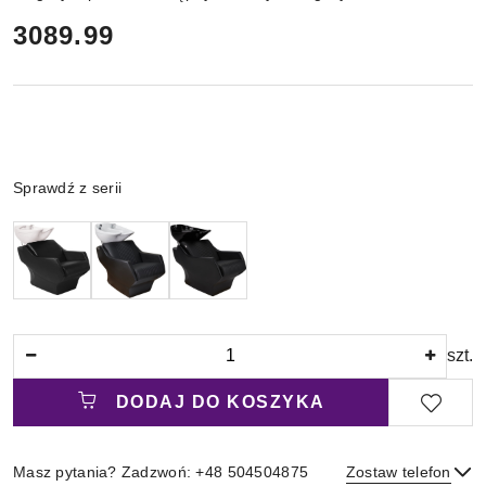
cena:
3089.99
Wariant
Sprawdź z serii
Ilość
szt.
DODAJ DO KOSZYKA
Masz pytania? Zadzwoń: +48 504504875
Zostaw telefon