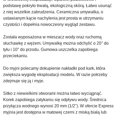
podstawę pokryto trwałą, ekologiczną skórą. Łatwo usunąć
z niej wszelkie zabrudzenia. Ceramiczna umywalka, o
ustawianym kącie nachylenia jest prosta w utrzymaniu
czystości i dopełnia nowoczesny wygląd zestawu.
Została wyposażona w mieszacz wody oraz ruchomą
słuchawkę z wężem. Umywalkę można odchylić o 20° do
tyłu i 10° do przodu. Gumowa uszczelka zapobiega
przeciekaniu.
Do myjni polecamy dokupienie nakładki pod kark, która
zwiększa wygodę eksploatacji modelu. W razie potrzeby
zdejmuje się ją i myje.
Sitko z niewielkimi otworami można łatwo wyciągnąć.
Korek zapobiega zatykaniu się odpływu wody. Średnica
przyłącza wodnego wynosi 20 mm (1/2"). W ofercie Express
myjnia jest dostępna w matowej czerni z miską białą lub