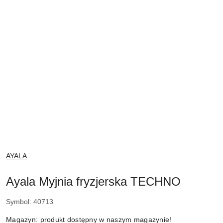
NAZWA
AYALA
PRODUCENTA:
Ayala Myjnia fryzjerska TECHNO
Symbol:
40713
Magazyn:
produkt dostępny w naszym magazynie!