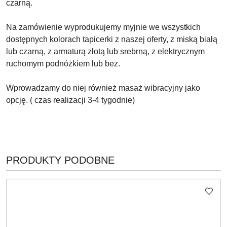
czarną.
Na zamówienie wyprodukujemy myjnie we wszystkich
dostępnych kolorach tapicerki z naszej oferty, z miską białą
lub czarną, z armaturą złotą lub srebrną, z elektrycznym
ruchomym podnóżkiem lub bez.
Wprowadzamy do niej również masaż wibracyjny jako
opcję. ( czas realizacji 3-4 tygodnie)
PRODUKTY
PRODUKTY PODOBNE
Pomiń karuzelę produktów
O
STATUSIE: