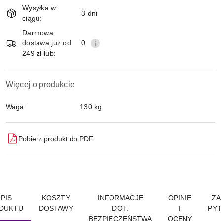
Wysyłka w
i
3 dni
ciągu:
Wyślij
dostawa
Darmowa
dostawa już od
0
249 zł lub:
Więcej o produkcie
Waga:
130 kg
Pobierz produkt do PDF
PIS
KOSZTY
INFORMACJE
OPINIE
ZA
DUKTU
DOSTAWY
DOT.
I
PYT
BEZPIECZEŃSTWA
OCENY