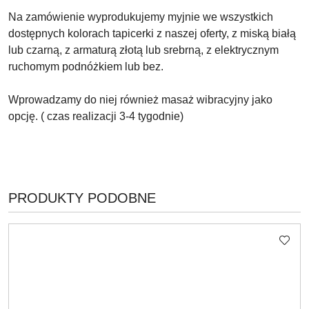
Na zamówienie wyprodukujemy myjnie we wszystkich
dostępnych kolorach tapicerki z naszej oferty, z miską białą
lub czarną, z armaturą złotą lub srebrną, z elektrycznym
ruchomym podnóżkiem lub bez.
Wprowadzamy do niej również masaż wibracyjny jako
opcję. ( czas realizacji 3-4 tygodnie)
PRODUKTY
PRODUKTY PODOBNE
Pomiń karuzelę produktów
O
STATUSIE: