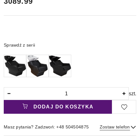
cena:
3089.99
Wariant
Sprawdź z serii
Ilość
szt.
DODAJ DO KOSZYKA
Masz pytania? Zadzwoń: +48 504504875
Zostaw telefon
Magazyn