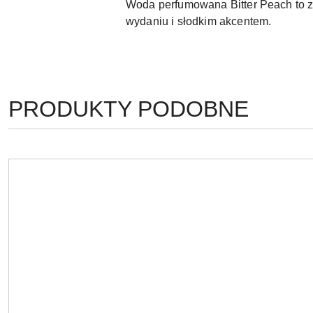
Woda perfumowana Bitter Peach to z
wydaniu i słodkim akcentem.
PRODUKTY
PRODUKTY PODOBNE
Pomiń karuzelę produktów
O
STATUSIE: