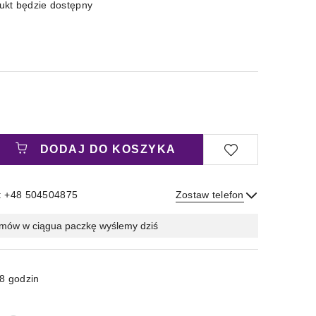
kt będzie dostępny
DODAJ DO KOSZYKA
: +48 504504875
Zostaw telefon
Wyślij
mów w ciągu
a paczkę wyślemy dziś
8 godzin