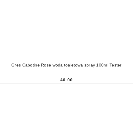
DODAJ DO KOSZYKA
Gres Cabotine Rose woda toaletowa spray 100ml Tester
40.00
Cena: