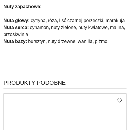
Nuty zapachowe:
Nuta głowy:
cytryna, róża, liść czarnej porzeczki, marakuja
Nuta serca:
cynamon, nuty zielone, nuty kwiatowe, malina,
brzoskwinia
Nuta bazy:
bursztyn, nuty drzewne, wanilia, piżmo
PRODUKTY
PRODUKTY PODOBNE
Pomiń karuzelę produktów
O
STATUSIE: