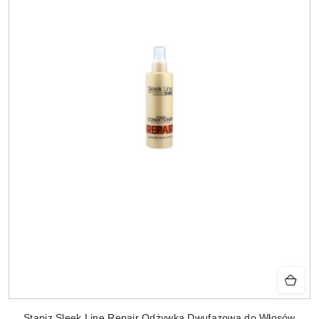
Stapiz Sleek Line Repair Odżywka Dwufazowa do Włosów