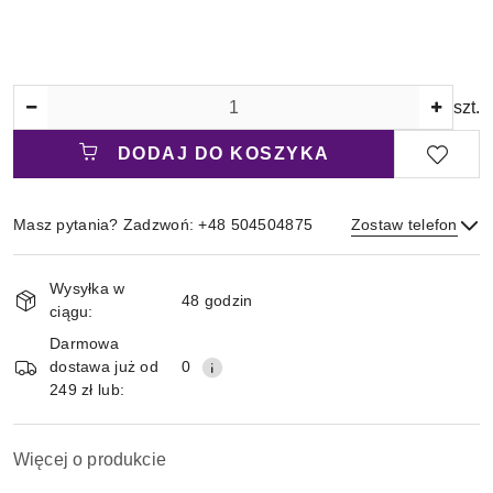
Ilość
szt.
DODAJ DO KOSZYKA
Masz pytania? Zadzwoń: +48 504504875
Zostaw telefon
Magazyn
Wysyłka w
i
48 godzin
ciągu:
Wyślij
dostawa
Darmowa
dostawa już od
0
249 zł lub:
Więcej o produkcie