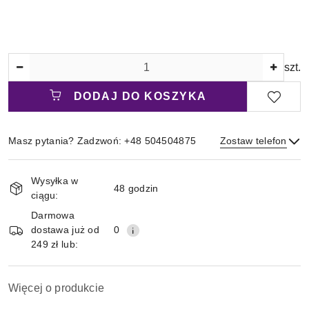
Ilość
szt.
DODAJ DO KOSZYKA
Masz pytania? Zadzwoń: +48 504504875
Zostaw telefon
Magazyn
Wysyłka w
i
48 godzin
ciągu:
Wyślij
dostawa
Darmowa
dostawa już od
0
249 zł lub:
Więcej o produkcie