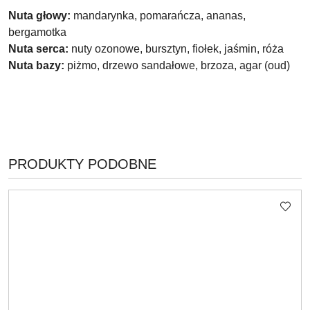
Nuta głowy:
mandarynka, pomarańcza, ananas,
bergamotka
Nuta serca:
nuty ozonowe, bursztyn, fiołek, jaśmin, róża
Nuta bazy:
piżmo, drzewo sandałowe, brzoza, agar (oud)
PRODUKTY
PRODUKTY PODOBNE
Pomiń karuzelę produktów
O
STATUSIE: