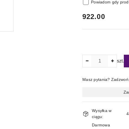
Powiadom gdy produ
cena:
922.00
Ilość
szt.
Masz pytania? Zadzwoń
Magazyn
Za
i
dostawa
Wysyłka w
4
ciągu:
Darmowa