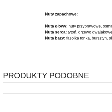
Nuty zapachowe:
Nuta głowy:
nuty przyprawowe, osmant
Nuta serca:
tytoń, drzewo gwajakowe
Nuta bazy:
fasolka tonka, bursztyn, 
PRODUKTY
PRODUKTY PODOBNE
Pomiń karuzelę produktów
O
STATUSIE: