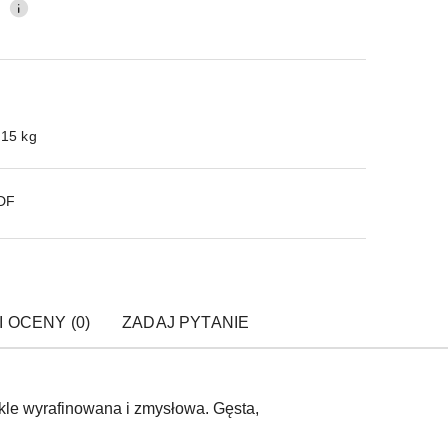
0
.15 kg
PDF
I OCENY (0)
ZADAJ PYTANIE
kle wyrafinowana i zmysłowa. Gęsta,