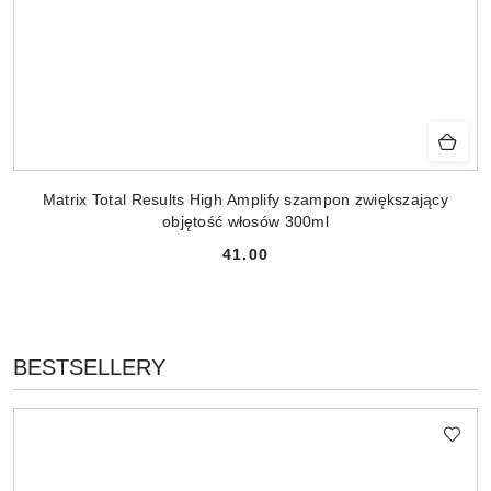
Matrix Total Results High Amplify szampon zwiększający
objętość włosów 300ml
41.00
Cena:
PRODUKTY
BESTSELLERY
Pomiń karuzelę produktów
O
STATUSIE: