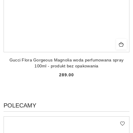
Gucci Flora Gorgeous Magnolia woda perfumowana spray
100ml - produkt bez opakowania
289.00
Cena:
PRODUKTY
POLECAMY
Pomiń karuzelę produktów
O
STATUSIE: