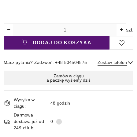
Ilość
szt.
DODAJ DO KOSZYKA
Masz pytania? Zadzwoń: +48 504504875
Zostaw telefon
Magazyn
Zamów w ciągu
a paczkę wyślemy dziś
i
Wyślij
dostawa
Wysyłka w
48 godzin
ciągu:
Darmowa
dostawa już od
0
249 zł lub: