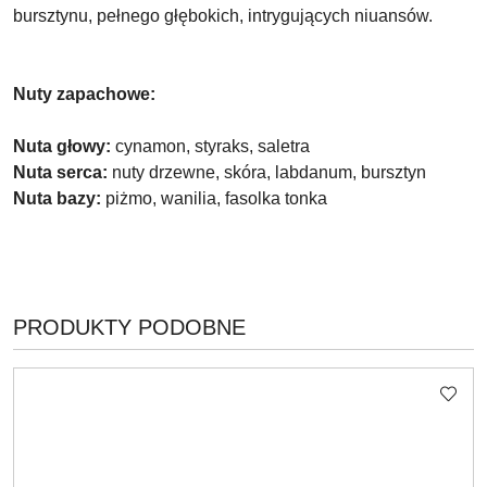
bursztynu, pełnego głębokich, intrygujących niuansów.
Nuty zapachowe:
Nuta głowy:
cynamon, styraks, saletra
Nuta serca:
nuty drzewne, skóra, labdanum, bursztyn
Nuta bazy:
piżmo, wanilia, fasolka tonka
PRODUKTY
PRODUKTY PODOBNE
Pomiń karuzelę produktów
O
STATUSIE: