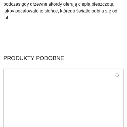
podczas gdy drzewne akordy oferują ciepłą pieszczotę,
jakby pocałowało je słońce, którego światło odbija się od
fal.
PRODUKTY
PRODUKTY PODOBNE
Pomiń karuzelę produktów
O
STATUSIE: