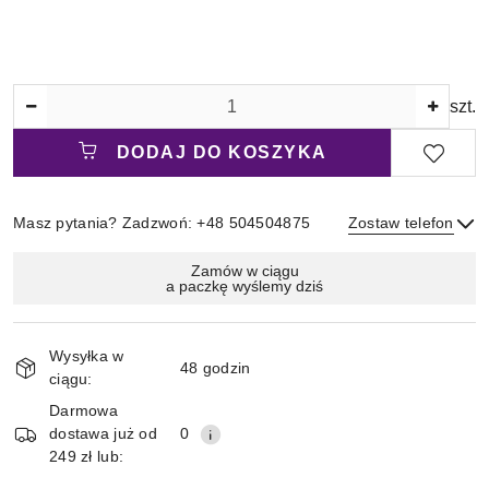
Ilość
szt.
DODAJ DO KOSZYKA
Masz pytania? Zadzwoń: +48 504504875
Zostaw telefon
Magazyn
Zamów w ciągu
a paczkę wyślemy dziś
i
Wyślij
dostawa
Wysyłka w
48 godzin
ciągu:
Darmowa
dostawa już od
0
249 zł lub: