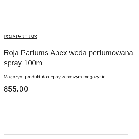
NAZWA
ROJA PARFUMS
PRODUCENTA:
Roja Parfums Apex woda perfumowana
spray 100ml
Magazyn:
produkt dostępny w naszym magazynie!
cena:
855.00
Ilość