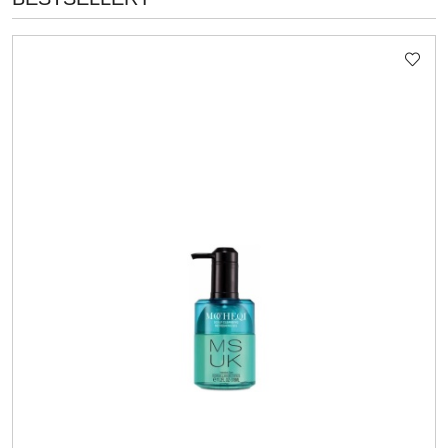
Pomiń karuzelę produktów
O
STATUSIE: