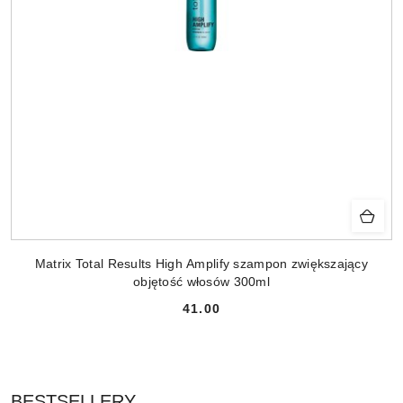
Matrix Total Results High Amplify szampon zwiększający
objętość włosów 300ml
41.00
Cena:
PRODUKTY
BESTSELLERY