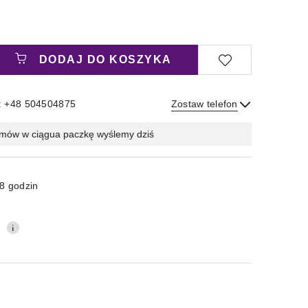
DODAJ DO KOSZYKA
: +48 504504875
Zostaw telefon
Wyślij
mów w ciągu
a paczkę wyślemy dziś
8 godzin
0