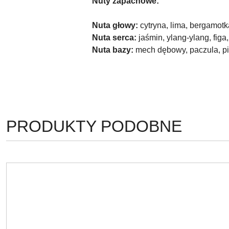
Nuty zapachowe:
Nuta głowy:
cytryna, lima, bergamotk
Nuta serca:
jaśmin, ylang-ylang, figa,
Nuta bazy:
mech dębowy, paczula, pi
PRODUKTY
PRODUKTY PODOBNE
Pomiń karuzelę produktów
O
STATUSIE: