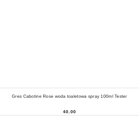
DODAJ DO KOSZYKA
Gres Cabotine Rose woda toaletowa spray 100ml Tester
40.00
Cena: