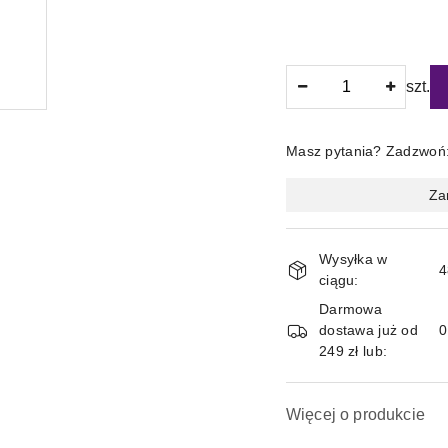
Ilość
szt.
Masz pytania? Zadzwoń
Magazyn
Za
i
dostawa
Wysyłka w
4
ciągu:
Darmowa
dostawa już od
249 zł lub:
Więcej o produkcie