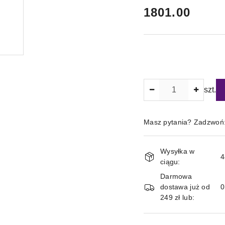
cena:
1801.00
Ilość
szt.
Masz pytania? Zadzwoń
Magazyn
Wysyłka w
i
4
ciągu:
dostawa
Darmowa
dostawa już od
249 zł lub: