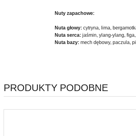
Nuty zapachowe:
Nuta głowy:
cytryna, lima, bergamotk
Nuta serca:
jaśmin, ylang-ylang, figa,
Nuta bazy:
mech dębowy, paczula, pi
PRODUKTY
PRODUKTY PODOBNE
Pomiń karuzelę produktów
O
STATUSIE: