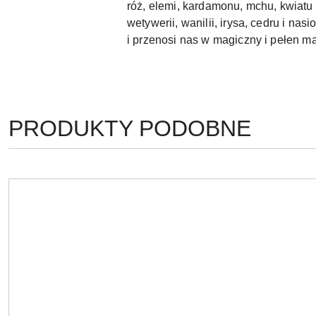
róż, elemi, kardamonu, mchu, kwiatu
wetywerii, wanilii, irysa, cedru i n
i przenosi nas w magiczny i pełen ma
PRODUKTY
PRODUKTY PODOBNE
Pomiń karuzelę produktów
O
STATUSIE: