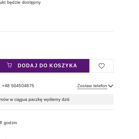
kt będzie dostępny
DODAJ DO KOSZYKA
: +48 504504875
Zostaw telefon
Wyślij
mów w ciągu
a paczkę wyślemy dziś
8 godzin