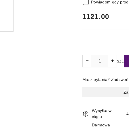
Powiadom gdy produ
cena:
1121.00
Ilość
szt.
Masz pytania? Zadzwoń
Magazyn
Za
i
dostawa
Wysyłka w
4
ciągu:
Darmowa