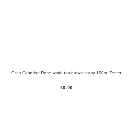
DODAJ DO KOSZYKA
Gres Cabotine Rose woda toaletowa spray 100ml Tester
40.00
Cena: