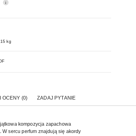
0
.15 kg
PDF
I OCENY (0)
ZADAJ PYTANIE
wyjątkowa kompozycja zapachowa
i. W sercu perfum znajdują się akordy