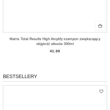
Matrix Total Results High Amplify szampon zwiększający
objętość włosów 300ml
41.00
Cena:
PRODUKTY
BESTSELLERY
Pomiń karuzelę produktów
O
STATUSIE: