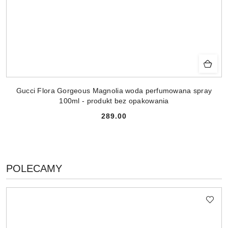
Gucci Flora Gorgeous Magnolia woda perfumowana spray
100ml - produkt bez opakowania
289.00
Cena:
PRODUKTY
POLECAMY
Pomiń karuzelę produktów
O
STATUSIE: