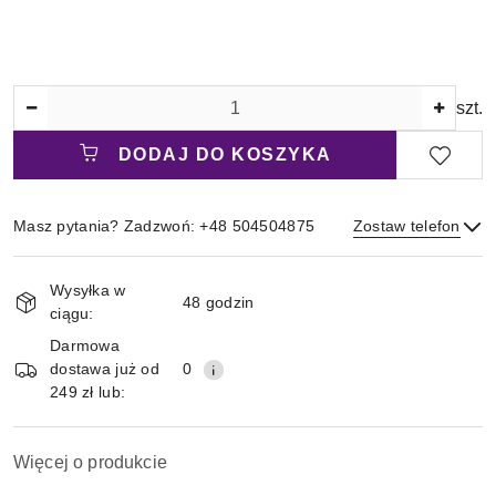
Ilość
szt.
DODAJ DO KOSZYKA
Masz pytania? Zadzwoń: +48 504504875
Zostaw telefon
Magazyn
Wysyłka w
i
48 godzin
ciągu:
Wyślij
dostawa
Darmowa
dostawa już od
0
249 zł lub:
Więcej o produkcie