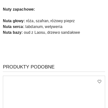
Nuty zapachowe:
Nuta głowy:
róża, szafran, różowy pieprz
Nuta serca:
labdanum, wetyweria
Nuta bazy:
oud z Laosu, drzewo sandałowe
PRODUKTY
PRODUKTY PODOBNE
Pomiń karuzelę produktów
O
STATUSIE: