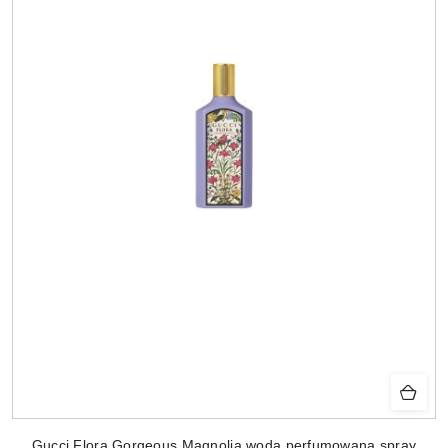
Gucci Flora Gorgeous Magnolia woda perfumowana spray