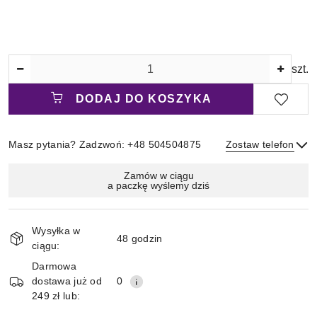
Ilość
szt.
DODAJ DO KOSZYKA
Masz pytania? Zadzwoń: +48 504504875
Zostaw telefon
Magazyn
Zamów w ciągu
a paczkę wyślemy dziś
i
Wyślij
dostawa
Wysyłka w
48 godzin
ciągu:
Darmowa
dostawa już od
0
249 zł lub: