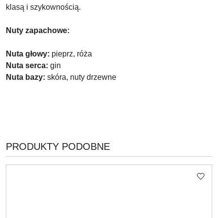
klasą i szykownością.
Nuty zapachowe:
Nuta głowy:
pieprz, róża
Nuta serca:
gin
Nuta bazy:
skóra, nuty drzewne
PRODUKTY
PRODUKTY PODOBNE
Pomiń karuzelę produktów
O
STATUSIE: