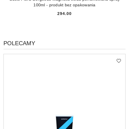
100ml - produkt bez opakowania
294.00
Cena:
PRODUKTY
POLECAMY
Pomiń karuzelę produktów
O
STATUSIE: