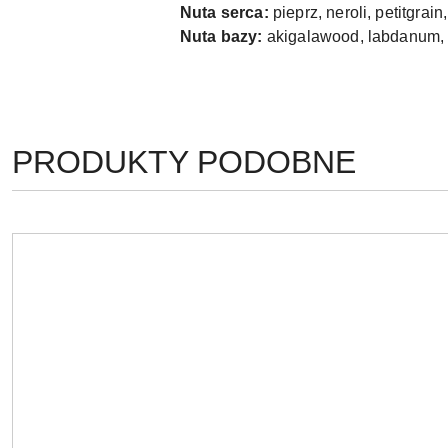
Nuta serca:
pieprz, neroli, petitgrain
Nuta bazy:
akigalawood, labdanum,
PRODUKTY
PRODUKTY PODOBNE
Pomiń karuzelę produktów
O
STATUSIE: