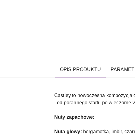
OPIS PRODUKTU
PARAMET
Castley to nowoczesna kompozycja dl
- od porannego startu po wieczorne w
Nuty zapachowe:
Nuta głowy:
bergamotka, imbir, czar