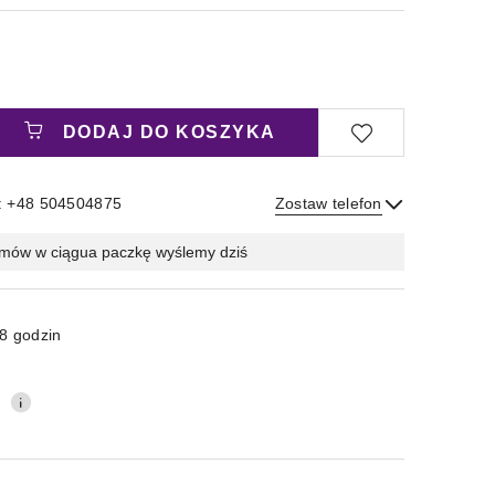
DODAJ DO KOSZYKA
: +48 504504875
Zostaw telefon
Wyślij
mów w ciągu
a paczkę wyślemy dziś
8 godzin
0