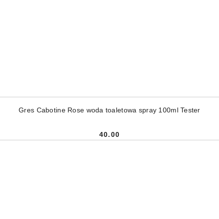
DODAJ DO KOSZYKA
Gres Cabotine Rose woda toaletowa spray 100ml Tester
40.00
Cena: