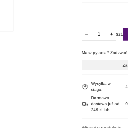
Ilość
szt.
Masz pytania? Zadzwoń
Magazyn
Za
i
dostawa
Wysyłka w
4
ciągu:
Darmowa
dostawa już od
249 zł lub:
Więcej o produkcie