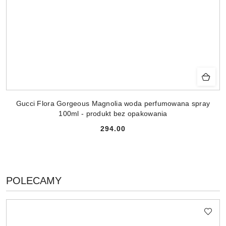
Gucci Flora Gorgeous Magnolia woda perfumowana spray
100ml - produkt bez opakowania
294.00
Cena:
PRODUKTY
POLECAMY
Pomiń karuzelę produktów
O
STATUSIE: