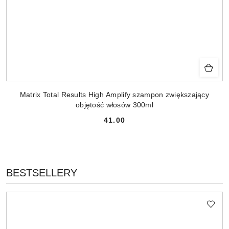
Matrix Total Results High Amplify szampon zwiększający
objętość włosów 300ml
41.00
Cena:
PRODUKTY
BESTSELLERY
Pomiń karuzelę produktów
O
STATUSIE: