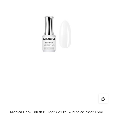
Manica Easy Brush Builder Gel żel w butelce clear 15ml