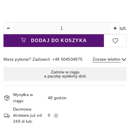
Ilość
szt.
DODAJ DO KOSZYKA
Masz pytania? Zadzwoń: +48 504504875
Zostaw telefon
Magazyn
Zamów w ciągu
a paczkę wyślemy dziś
i
Wyślij
dostawa
Wysyłka w
48 godzin
ciągu:
Darmowa
dostawa już od
0
249 zł lub: