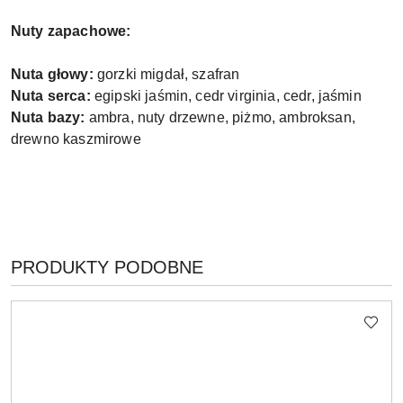
Nuty zapachowe:
Nuta głowy:
gorzki migdał, szafran
Nuta serca:
egipski jaśmin, cedr virginia, cedr, jaśmin
Nuta bazy:
ambra, nuty drzewne, piżmo, ambroksan,
drewno kaszmirowe
PRODUKTY
PRODUKTY PODOBNE
Pomiń karuzelę produktów
O
STATUSIE: