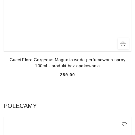
Gucci Flora Gorgeous Magnolia woda perfumowana spray
100ml - produkt bez opakowania
289.00
Cena:
PRODUKTY
POLECAMY
Pomiń karuzelę produktów
O
STATUSIE: