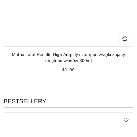
Matrix Total Results High Amplify szampon zwiększający
objętość włosów 300ml
41.00
Cena:
PRODUKTY
BESTSELLERY
Pomiń karuzelę produktów
O
STATUSIE: