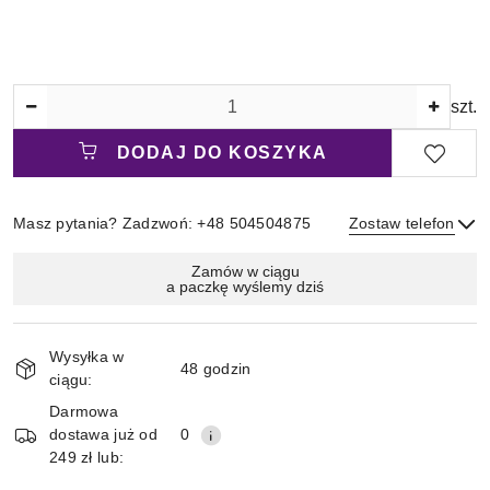
Ilość
szt.
DODAJ DO KOSZYKA
Masz pytania? Zadzwoń: +48 504504875
Zostaw telefon
Magazyn
Zamów w ciągu
a paczkę wyślemy dziś
i
Wyślij
dostawa
Wysyłka w
48 godzin
ciągu:
Darmowa
dostawa już od
0
249 zł lub: