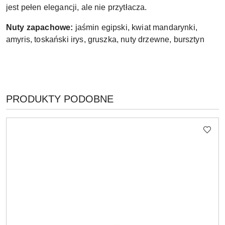
jest pełen elegancji, ale nie przytłacza.
Nuty zapachowe:
jaśmin egipski, kwiat mandarynki,
amyris, toskański irys, gruszka, nuty drzewne, bursztyn
PRODUKTY
PRODUKTY PODOBNE
Pomiń karuzelę produktów
O
STATUSIE: