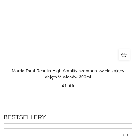
Matrix Total Results High Amplify szampon zwiększający
objętość włosów 300ml
41.00
Cena:
PRODUKTY
BESTSELLERY
Pomiń karuzelę produktów
O
STATUSIE: