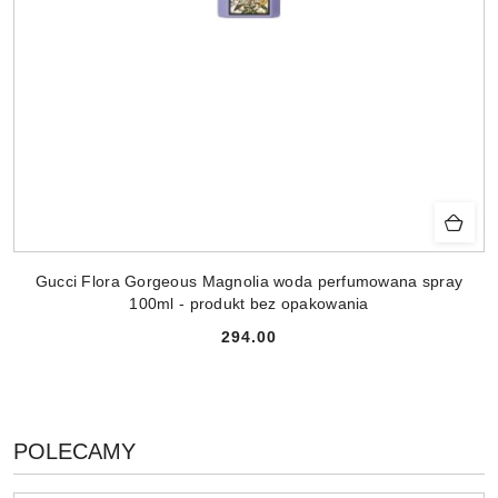
Gucci Flora Gorgeous Magnolia woda perfumowana spray
100ml - produkt bez opakowania
294.00
Cena:
PRODUKTY
POLECAMY
Pomiń karuzelę produktów
O