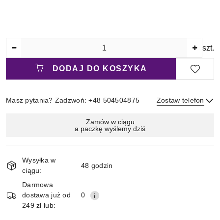
Ilość
szt.
DODAJ DO KOSZYKA
Masz pytania? Zadzwoń: +48 504504875
Zostaw telefon
Magazyn
Zamów w ciągu
a paczkę wyślemy dziś
i
Wyślij
dostawa
Wysyłka w
48 godzin
ciągu:
Darmowa
dostawa już od
0
249 zł lub: