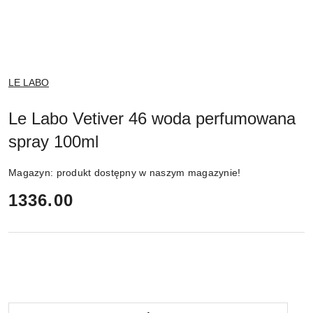
NAZWA
LE LABO
PRODUCENTA:
Le Labo Vetiver 46 woda perfumowana
spray 100ml
Magazyn:
produkt dostępny w naszym magazynie!
cena:
1336.00
Ilość