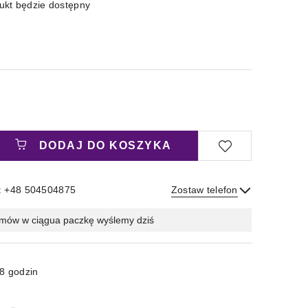
kt będzie dostępny
DODAJ DO KOSZYKA
: +48 504504875
Zostaw telefon
Wyślij
mów w ciągu
a paczkę wyślemy dziś
8 godzin