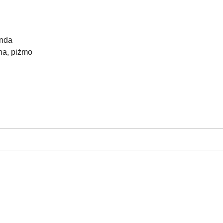
enda
na, piżmo