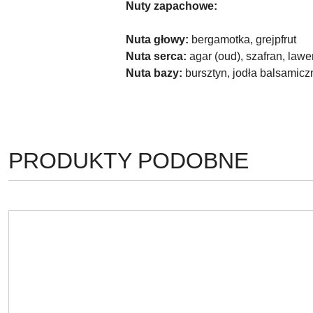
Nuty zapachowe:
Nuta głowy:
bergamotka, grejpfrut
Nuta serca:
agar (oud), szafran, law
Nuta bazy:
bursztyn, jodła balsamicz
PRODUKTY
PRODUKTY PODOBNE
Pomiń karuzelę produktów
O
STATUSIE: