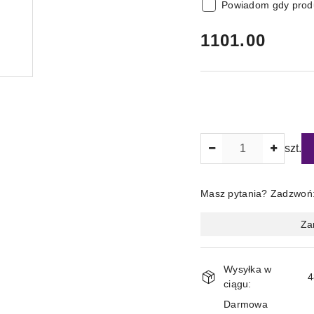
Powiadom gdy produ
cena:
1101.00
Ilość
szt.
Masz pytania? Zadzwoń
Magazyn
Za
i
dostawa
Wysyłka w
4
ciągu:
Darmowa