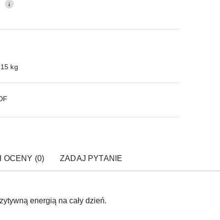
0
.15 kg
PDF
I OCENY (0)
ZADAJ PYTANIE
zytywną energią na cały dzień.