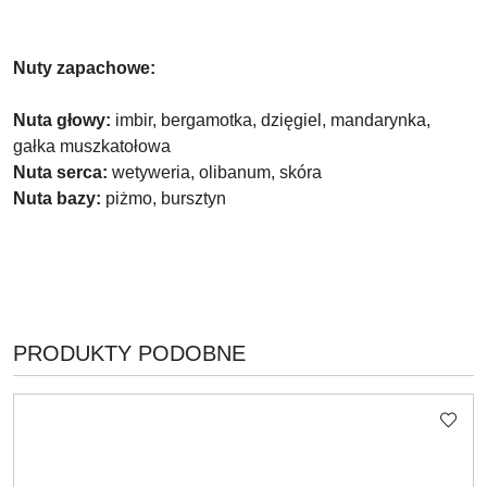
Nuty zapachowe:
Nuta głowy:
imbir, bergamotka, dzięgiel, mandarynka,
gałka muszkatołowa
Nuta serca:
wetyweria, olibanum, skóra
Nuta bazy:
piżmo, bursztyn
PRODUKTY
PRODUKTY PODOBNE
Pomiń karuzelę produktów
O
STATUSIE: