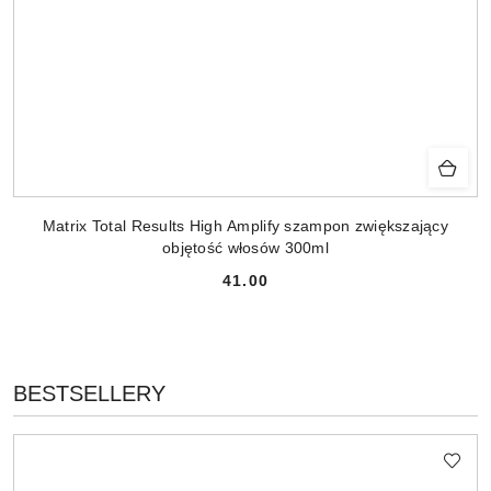
Matrix Total Results High Amplify szampon zwiększający
objętość włosów 300ml
41.00
Cena:
PRODUKTY
BESTSELLERY
Pomiń karuzelę produktów
O
STATUSIE: