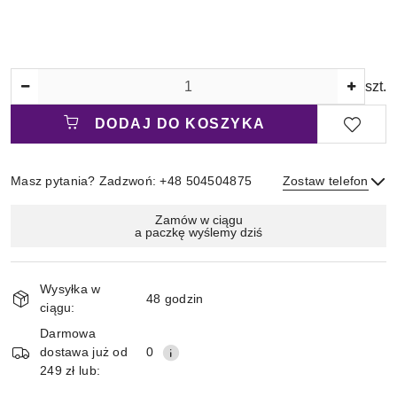
Ilość
szt.
DODAJ DO KOSZYKA
Masz pytania? Zadzwoń: +48 504504875
Zostaw telefon
Magazyn
Zamów w ciągu
a paczkę wyślemy dziś
i
Wyślij
dostawa
Wysyłka w
48 godzin
ciągu:
Darmowa
dostawa już od
0
249 zł lub: