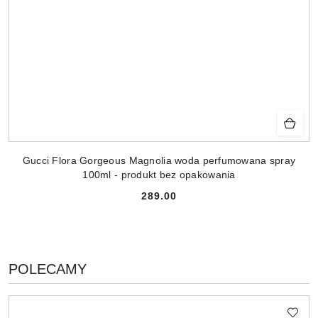
Gucci Flora Gorgeous Magnolia woda perfumowana spray
100ml - produkt bez opakowania
289.00
Cena:
PRODUKTY
POLECAMY
Pomiń karuzelę produktów
O
STATUSIE: