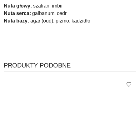
Nuta głowy:
szafran, imbir
Nuta serca:
galbanum, cedr
Nuta bazy:
agar (oud), piżmo, kadzidło
PRODUKTY
PRODUKTY PODOBNE
Pomiń karuzelę produktów
O
STATUSIE: