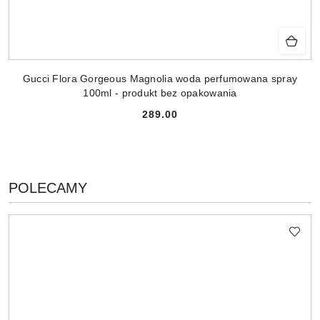
Gucci Flora Gorgeous Magnolia woda perfumowana spray
100ml - produkt bez opakowania
289.00
Cena:
PRODUKTY
POLECAMY
Pomiń karuzelę produktów
O
STATUSIE: