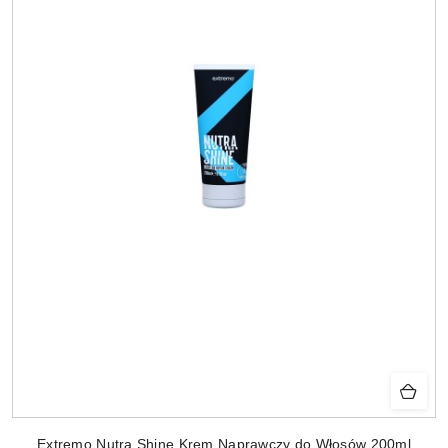
Extremo Nutra Shine Krem Naprawczy do Włosów 200ml