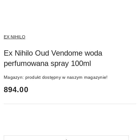
NAZWA
EX NIHILO
PRODUCENTA:
Ex Nihilo Oud Vendome woda
perfumowana spray 100ml
Magazyn:
produkt dostępny w naszym magazynie!
cena:
894.00
Ilość