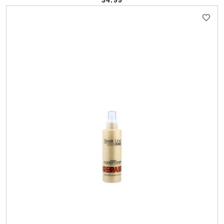
34.99
Cena: