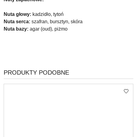
Nuta głowy:
kadzidło, tytoń
Nuta serca:
szafran, bursztyn, skóra
Nuta bazy:
agar (oud), piżmo
PRODUKTY
PRODUKTY PODOBNE
Pomiń karuzelę produktów
O
STATUSIE: