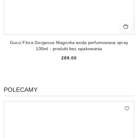
Gucci Flora Gorgeous Magnolia woda perfumowana spray
100ml - produkt bez opakowania
289.00
Cena:
PRODUKTY
POLECAMY
Pomiń karuzelę produktów
O
STATUSIE: