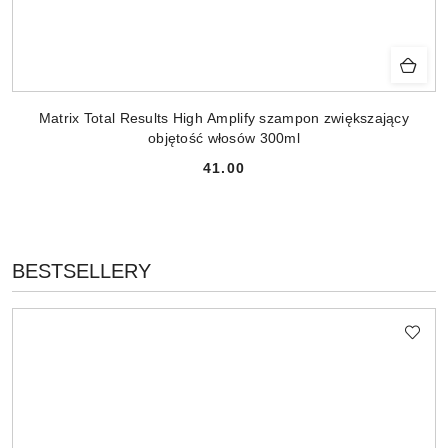
Matrix Total Results High Amplify szampon zwiększający
objętość włosów 300ml
41.00
Cena:
PRODUKTY
BESTSELLERY
Pomiń karuzelę produktów
O
STATUSIE: