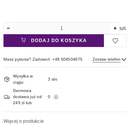
Ilość
szt.
DODAJ DO KOSZYKA
Masz pytania? Zadzwoń: +48 504504875
Zostaw telefon
Magazyn
Wysyłka w
i
3 dni
ciągu:
Wyślij
dostawa
Darmowa
dostawa już od
0
249 zł lub:
Więcej o produkcie