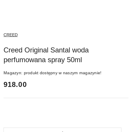
NAZWA
CREED
PRODUCENTA:
Creed Original Santal woda
perfumowana spray 50ml
Magazyn:
produkt dostępny w naszym magazynie!
cena:
918.00
Ilość