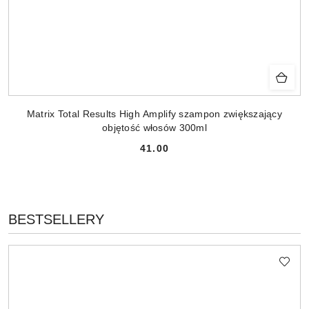
Matrix Total Results High Amplify szampon zwiększający
objętość włosów 300ml
41.00
Cena:
PRODUKTY
BESTSELLERY
Pomiń karuzelę produktów
O
STATUSIE: