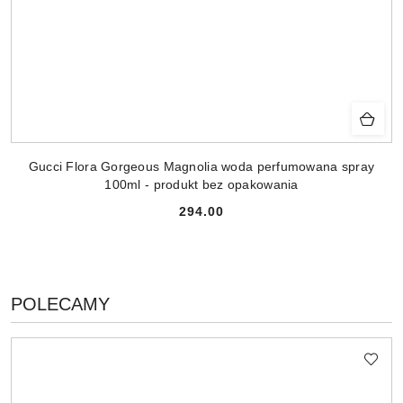
Gucci Flora Gorgeous Magnolia woda perfumowana spray
100ml - produkt bez opakowania
294.00
Cena:
PRODUKTY
POLECAMY
Pomiń karuzelę produktów
O
STATUSIE: