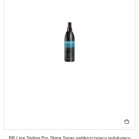
RR Line Styling Pro Shine Spray nabłyszczający redukujący