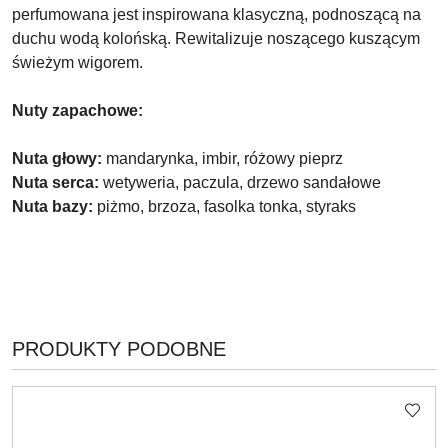
perfumowana jest inspirowana klasyczną, podnoszącą na
duchu wodą kolońską. Rewitalizuje noszącego kuszącym
świeżym wigorem.
Nuty zapachowe:
Nuta głowy:
mandarynka, imbir, różowy pieprz
Nuta serca:
wetyweria, paczula, drzewo sandałowe
Nuta bazy:
piżmo, brzoza, fasolka tonka, styraks
PRODUKTY
PRODUKTY PODOBNE
Pomiń karuzelę produktów
O
STATUSIE: