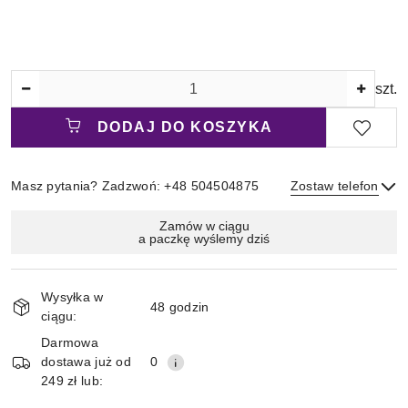
Ilość
szt.
DODAJ DO KOSZYKA
Masz pytania? Zadzwoń: +48 504504875
Zostaw telefon
Magazyn
Zamów w ciągu
a paczkę wyślemy dziś
i
Wyślij
dostawa
Wysyłka w
48 godzin
ciągu:
Darmowa
dostawa już od
0
249 zł lub: