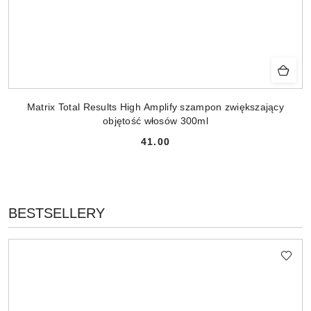
Matrix Total Results High Amplify szampon zwiększający
objętość włosów 300ml
41.00
Cena:
PRODUKTY
BESTSELLERY
Pomiń karuzelę produktów
O
STATUSIE: