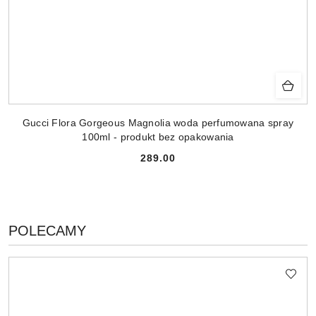
Gucci Flora Gorgeous Magnolia woda perfumowana spray
100ml - produkt bez opakowania
289.00
Cena:
PRODUKTY
POLECAMY
Pomiń karuzelę produktów
O
STATUSIE: