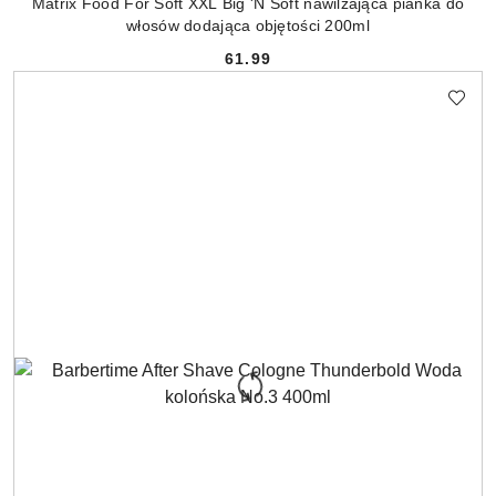
Matrix Food For Soft XXL Big 'N Soft nawilżająca pianka do
włosów dodająca objętości 200ml
61.99
Cena: