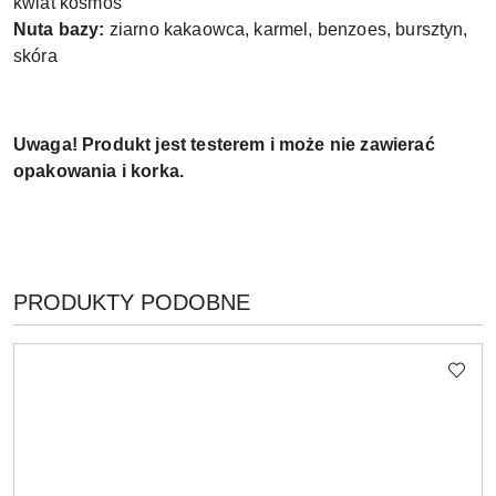
kwiat kosmos
Nuta bazy:
ziarno kakaowca, karmel, benzoes, bursztyn,
skóra
Uwaga! Produkt jest testerem i może nie zawierać
opakowania i korka.
PRODUKTY
PRODUKTY PODOBNE
Pomiń karuzelę produktów
O
STATUSIE: