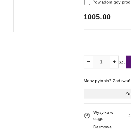
Powiadom gdy produ
cena:
1005.00
Ilość
szt.
Masz pytania? Zadzwoń
Magazyn
Za
i
dostawa
Wysyłka w
4
ciągu:
Darmowa