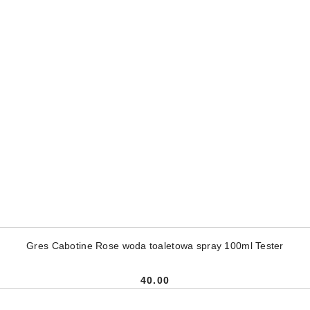
DODAJ DO KOSZYKA
Gres Cabotine Rose woda toaletowa spray 100ml Tester
40.00
Cena: