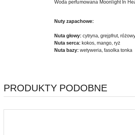
Woda perfumowana Moonlight In Hea
Nuty zapachowe:
Nuta głowy:
cytryna, grejpfrut, różow
Nuta serca:
kokos, mango, ryż
Nuta bazy:
wetyweria, fasolka tonka
PRODUKTY
PRODUKTY PODOBNE
Pomiń karuzelę produktów
O
STATUSIE: