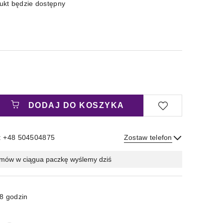
kt będzie dostępny
DODAJ DO KOSZYKA
: +48 504504875
Zostaw telefon
Wyślij
mów w ciągu
a paczkę wyślemy dziś
8 godzin