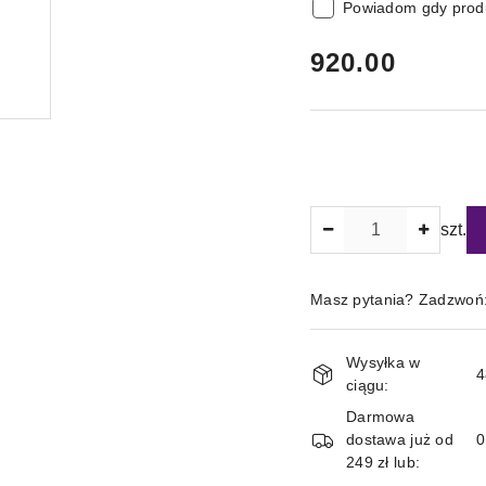
Powiadom gdy produ
cena:
920.00
Ilość
szt.
Masz pytania? Zadzwoń
Magazyn
Wysyłka w
i
4
ciągu:
dostawa
Darmowa
dostawa już od
249 zł lub: