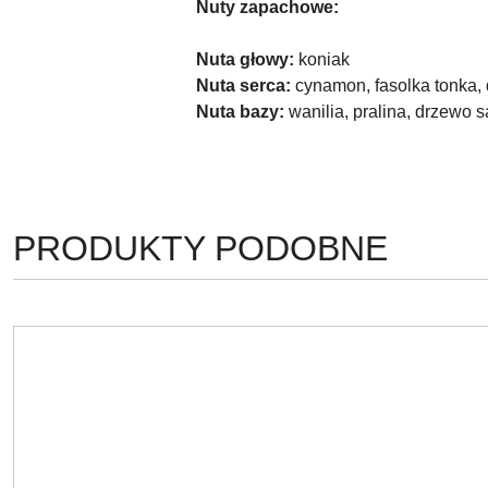
Nuty zapachowe:
Nuta głowy:
koniak
Nuta serca:
cynamon, fasolka tonka,
Nuta bazy:
wanilia, pralina, drzewo
PRODUKTY
PRODUKTY PODOBNE
Pomiń karuzelę produktów
O
STATUSIE: