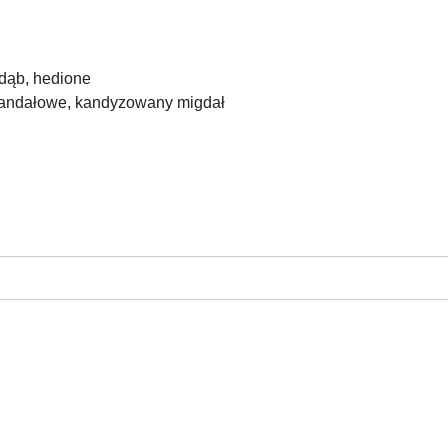
 dąb, hedione
 sandałowe, kandyzowany migdał