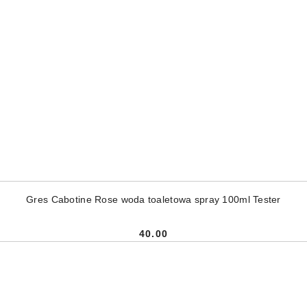
DODAJ DO KOSZYKA
Gres Cabotine Rose woda toaletowa spray 100ml Tester
40.00
Cena: