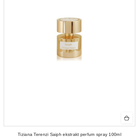
Tiziana Terenzi Saiph ekstrakt perfum spray 100ml