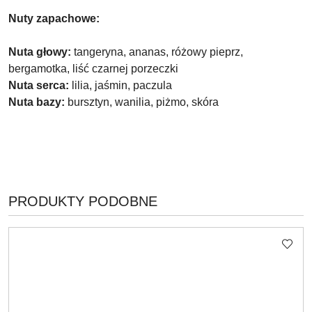
Nuty zapachowe:
Nuta głowy:
tangeryna, ananas, różowy pieprz,
bergamotka, liść czarnej porzeczki
Nuta serca:
lilia, jaśmin, paczula
Nuta bazy:
bursztyn, wanilia, piżmo, skóra
PRODUKTY
PRODUKTY PODOBNE
Pomiń karuzelę produktów
O
STATUSIE: