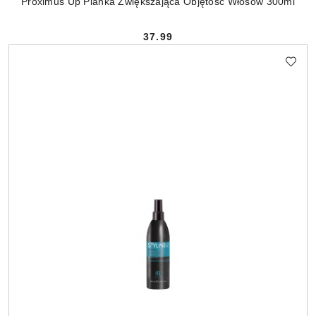
Proximus Up Pianka Zwiększająca Objętość Włosów 300ml
37.99
Cena: