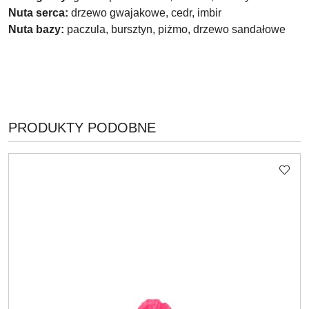
Nuta serca:
drzewo gwajakowe, cedr, imbir
Nuta bazy:
paczula, bursztyn, piżmo, drzewo sandałowe
PRODUKTY
PRODUKTY PODOBNE
Pomiń karuzelę produktów
O
STATUSIE: