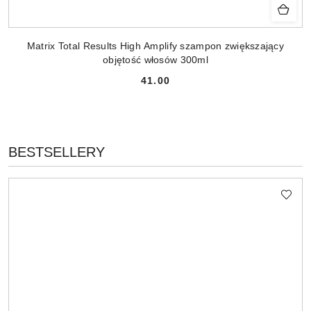
Matrix Total Results High Amplify szampon zwiększający
objętość włosów 300ml
41.00
Cena:
PRODUKTY
BESTSELLERY
Pomiń karuzelę produktów
O
STATUSIE: