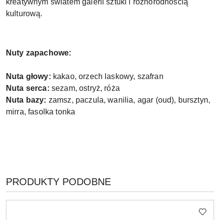
kreatywnym światem galerii sztuki i różnorodnością
kulturową.
Nuty zapachowe:
Nuta głowy:
kakao, orzech laskowy, szafran
Nuta serca:
sezam, ostryż, róża
Nuta bazy:
zamsz, paczula, wanilia, agar (oud), bursztyn,
mirra, fasolka tonka
PRODUKTY
PRODUKTY PODOBNE
Pomiń karuzelę produktów
O
STATUSIE: