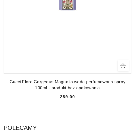
Gucci Flora Gorgeous Magnolia woda perfumowana spray
100ml - produkt bez opakowania
289.00
Cena:
PRODUKTY
POLECAMY
Pomiń karuzelę produktów