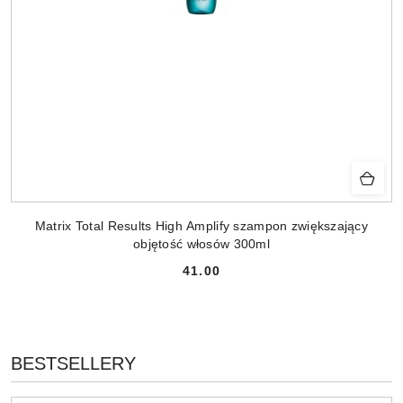
Matrix Total Results High Amplify szampon zwiększający
objętość włosów 300ml
41.00
Cena:
PRODUKTY
BESTSELLERY
Pomiń karuzelę produktów
O