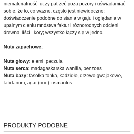
niematerialność, uczy patrzeć poza pozory i uświadamiać
sobie, że to, co ważne, często jest niewidoczne;
doświadczenie podobne do stania w gaju i oglądania w
upalnym cieniu mnóstwa faktur i różnorodnych odcieni
drewna, liści i kory; wszystko łączy się w jedno.
Nuty zapachowe:
Nuta głowy:
elemi, paczula
Nuta serca:
madagaskarska wanilia, benzoes
Nuta bazy:
fasolka tonka, kadzidło, drzewo gwajakowe,
labdanum, agar (oud), osmantus
PRODUKTY
PRODUKTY PODOBNE
Pomiń karuzelę produktów
O