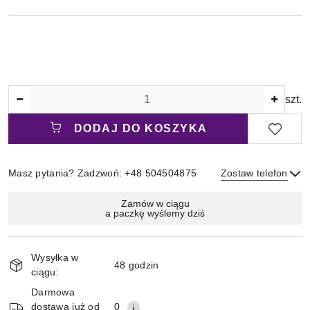
Ilość
szt.
DODAJ DO KOSZYKA
Masz pytania? Zadzwoń: +48 504504875
Zostaw telefon
Magazyn
Zamów w ciągu
a paczkę wyślemy dziś
i
Wyślij
dostawa
Wysyłka w
48 godzin
ciągu:
Darmowa
dostawa już od
0