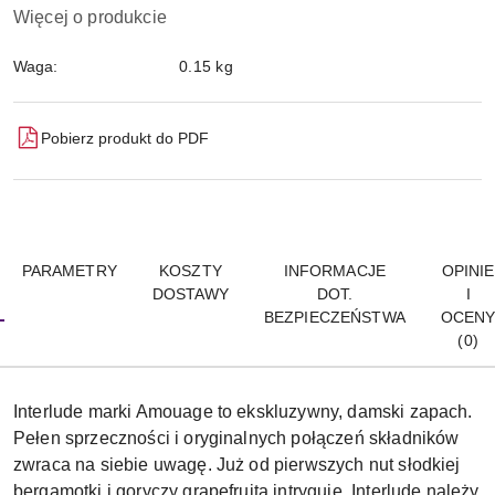
Więcej o produkcie
Waga:
0.15 kg
Pobierz produkt do PDF
PARAMETRY
KOSZTY
INFORMACJE
OPINIE
DOSTAWY
DOT.
I
BEZPIECZEŃSTWA
OCEN
(0)
Interlude marki Amouage to ekskluzywny, damski zapach.
Pełen sprzeczności i oryginalnych połączeń składników
zwraca na siebie uwagę. Już od pierwszych nut słodkiej
bergamotki i goryczy grapefruita intryguje. Interlude należy