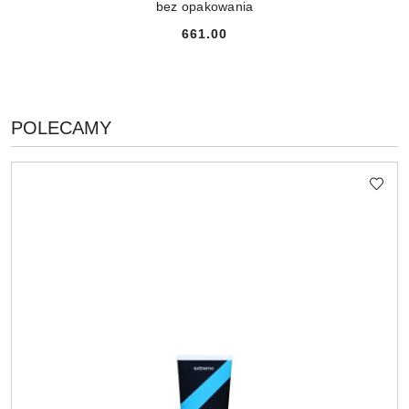
bez opakowania
661.00
Cena:
PRODUKTY
POLECAMY
Pomiń karuzelę produktów
O
STATUSIE: