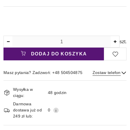
Ilość
szt.
DODAJ DO KOSZYKA
Masz pytania? Zadzwoń: +48 504504875
Zostaw telefon
Magazyn
Wysyłka w
i
48 godzin
ciągu:
Wyślij
dostawa
Darmowa
dostawa już od
0
249 zł lub: