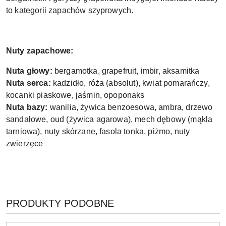
to kategorii zapachów szyprowych.
Nuty zapachowe:
Nuta głowy:
bergamotka, grapefruit, imbir, aksamitka
Nuta serca:
kadzidło, róża (absolut), kwiat pomarańczy,
kocanki piaskowe, jaśmin, opoponaks
Nuta bazy:
wanilia, żywica benzoesowa, ambra, drzewo
sandałowe, oud (żywica agarowa), mech dębowy (mąkla
tarniowa), nuty skórzane, fasola tonka, piżmo, nuty
zwierzęce
PRODUKTY
PRODUKTY PODOBNE
Pomiń karuzelę produktów
O