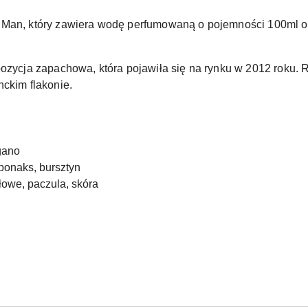
 Man, który zawiera wodę perfumowaną o pojemności 100ml or
pozycja zapachowa, która pojawiła się na rynku w 2012 roku.
nckim flakonie.
gano
ponaks, bursztyn
łowe, paczula, skóra