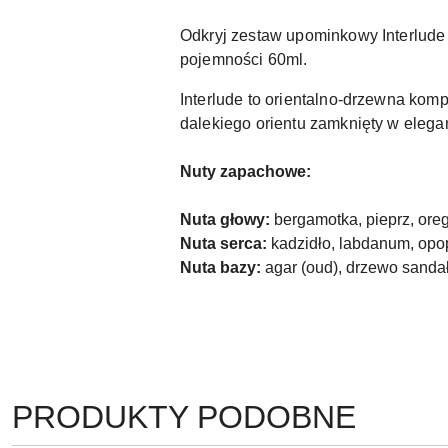
Odkryj zestaw upominkowy Interlude
pojemności 60ml.
Interlude to orientalno-drzewna kom
dalekiego orientu zamknięty w elega
Nuty zapachowe:
Nuta głowy:
bergamotka, pieprz, ore
Nuta serca:
kadzidło, labdanum, opo
Nuta bazy:
agar (oud), drzewo sanda
PRODUKTY
PRODUKTY PODOBNE
Pomiń karuzelę produktów