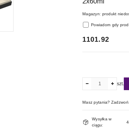
2x60ml
Magazyn:
produkt niedo
Powiadom gdy produ
cena:
1101.92
Ilość
szt.
Masz pytania? Zadzwoń
Magazyn
Wysyłka w
i
4
ciągu: