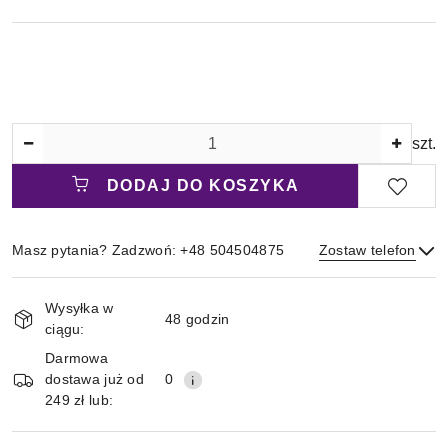
Ilość
szt.
DODAJ DO KOSZYKA
Masz pytania? Zadzwoń: +48 504504875
Zostaw telefon
Magazyn
Wysyłka w
i
48 godzin
ciągu:
Wyślij
dostawa
Darmowa
dostawa już od
0
249 zł lub: