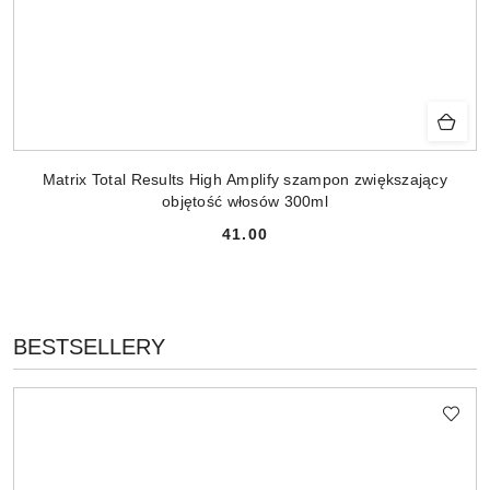
Matrix Total Results High Amplify szampon zwiększający
objętość włosów 300ml
41.00
Cena:
PRODUKTY
BESTSELLERY
Pomiń karuzelę produktów
O
STATUSIE: