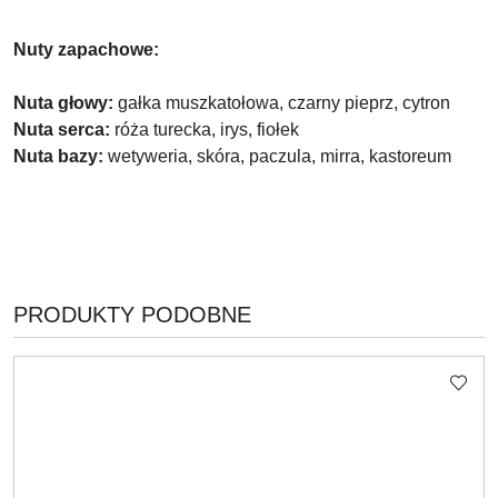
Nuty zapachowe:
Nuta głowy:
gałka muszkatołowa, czarny pieprz, cytron
Nuta serca:
róża turecka, irys, fiołek
Nuta bazy:
wetyweria, skóra, paczula, mirra, kastoreum
PRODUKTY
PRODUKTY PODOBNE
Pomiń karuzelę produktów
O
STATUSIE: