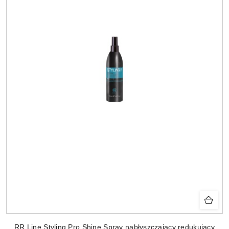
RR Line Styling Pro Shine Spray nabłyszczający redukujący