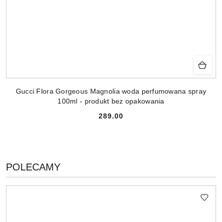
Gucci Flora Gorgeous Magnolia woda perfumowana spray
100ml - produkt bez opakowania
289.00
Cena:
PRODUKTY
POLECAMY
Pomiń karuzelę produktów
O
STATUSIE: