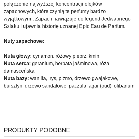
połączenie najwyższej koncentracji olejków
zapachowych, które czynią te perfumy bardzo
wyjątkowymi. Zapach nawiązuje do legend Jedwabnego
Szlaku i ujawnia historię uznanej Epic Eau de Parfum.
Nuty zapachowe:
Nuta głowy:
cynamon, różowy pieprz, kmin
Nuta serca:
geranium, herbata jaśminowa, róża
damasceńska
Nuta bazy:
wanilia, irys, piżmo, drzewo gwajakowe,
bursztyn, drzewo sandałowe, paczula, agar (oud), olibanum
PRODUKTY
PRODUKTY PODOBNE
Pomiń karuzelę produktów
O