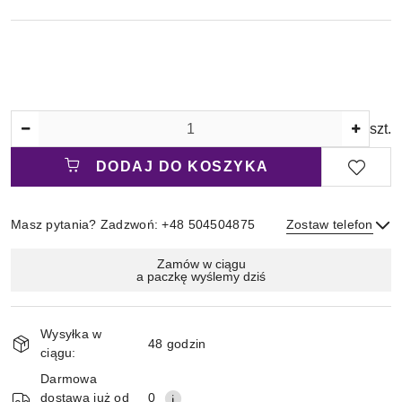
Ilość
szt.
DODAJ DO KOSZYKA
Masz pytania? Zadzwoń: +48 504504875
Zostaw telefon
Magazyn
Zamów w ciągu
a paczkę wyślemy dziś
i
Wyślij
dostawa
Wysyłka w
48 godzin
ciągu:
Darmowa
dostawa już od
0