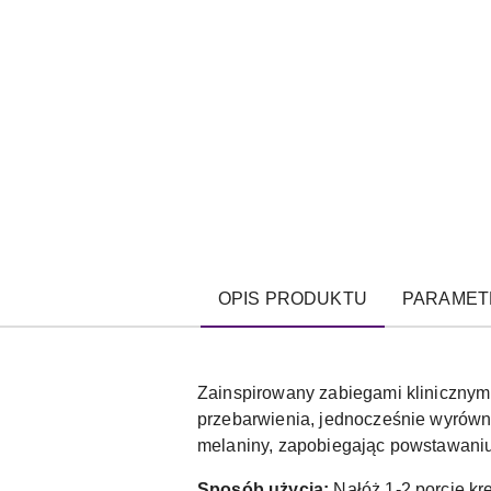
OPIS PRODUKTU
PARAMET
Zainspirowany zabiegami klinicznymi 
przebarwienia, jednocześnie wyrównu
melaniny, zapobiegając powstawani
Sposób użycia:
Nałóż 1-2 porcje kr