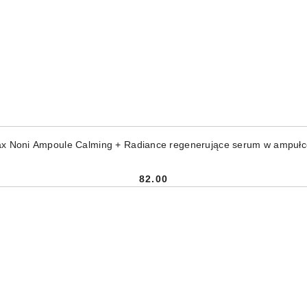
DODAJ DO KOSZYKA
ax Noni Ampoule Calming + Radiance regenerujące serum w ampułc
82.00
Cena: