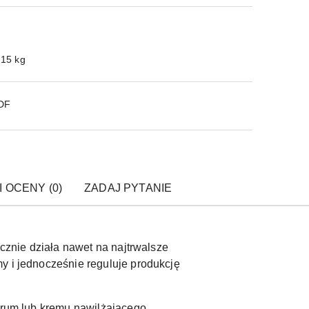
.15 kg
PDF
I OCENY (0)
ZADAJ PYTANIE
ecznie działa nawet na najtrwalsze
y i jednocześnie reguluje produkcję
serum lub kremu nawilżającego.