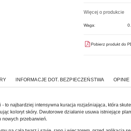
Więcej o produkcie
Waga:
0
Pobierz produkt do 
RY
INFORMACJE DOT. BEZPIECZEŃSTWA
OPINIE 
- to najbardziej intensywna kuracja rozjaśniająca, która skut
jąc koloryt skóry. Dwutorowe działanie usuwa istniejące plam
u nowych przebarwień.
emu na całą twarz i szyję, rano i wieczorem, przed aplikacją 