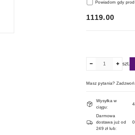
Powiadom gdy produ
cena:
1119.00
Ilość
szt.
Masz pytania? Zadzwoń
Magazyn
Wysyłka w
i
4
ciągu:
dostawa
Darmowa
dostawa już od
249 zł lub: