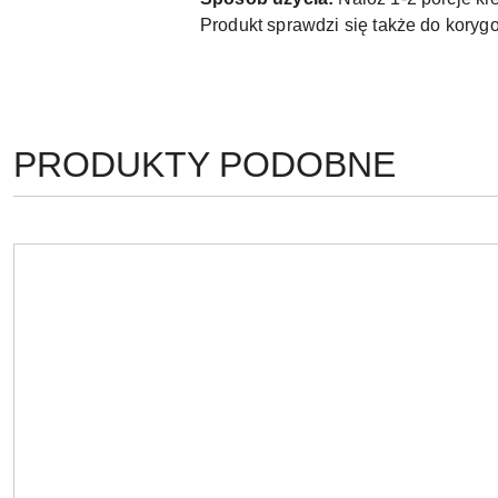
Produkt sprawdzi się także do korygo
PRODUKTY
PRODUKTY PODOBNE
Pomiń karuzelę produktów
O
STATUSIE: